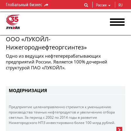
Глобальный бизнес
Россия
RU
ООО «ЛУКОЙЛ-
Нижегороднефтеоргсинтез»
Одно из ведущих нефтеперерабатывающих
ЛУКОЙЛ-НИЖЕГОРОДНЕФТЕОРГСИНТЕЗ
предприятий России. Является 100% дочерней
Первичная
и
глубокая
переработка
нефти
структурой ПАО «ЛУКОЙЛ».
МОДЕРНИЗАЦИЯ
Предприятие целенаправленно стремится к уменьшению
производства темных нефтепродуктов и увеличению отбора
светлых. За период с 2002 по 2014 годы в развитие
Нижегородского НПЗ инвестировано более 100 млрд рублей.